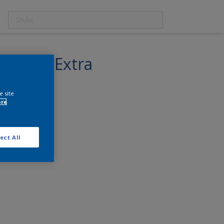
robejca Extra
e site
ore
ect All