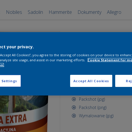
x
Nobiles
Sadolin
Hammerite
Dokumenty
Allegro
Sadolin Lakie
ct your privacy.
Piniowy 2
 “Accept All Cookies”, you agree to the storing of cookies on your device to enhanc
2.5 l
analyze site usage, and assist in our marketing efforts.
Cookie Statement for m
on.
Piniowy 2
 Settings
Accept All Cookies
Rej
Zasoby dostępne do pobrania
Packshot (jpg)
Packshot (png)
Wymalowanie (jpg)