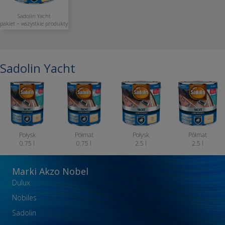
Sadolin Yacht
pakiet – wszystkie produkty
Sadolin Yacht
Połysk
Półmat
Połysk
Półmat
0.75 l
0.75 l
2.5 l
2.5 l
Marki Akzo Nobel
Dulux
Nobiles
Sadolin