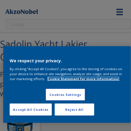
Sadolin Yacht Lakier
Ochronny
We respect your privacy.
By clicking “Accept All Cookies”, you agree to the storing of cookies on
Pakiet plików – wszystkie kolory i
your device to enhance site navigation, analyze site usage, and assist in
our marketing efforts.
Cookie Statement for more information.
pojemności (zdjęcie opakowania,
wymalowanie)
Cookies Settings
Accept All Cookies
Reject All