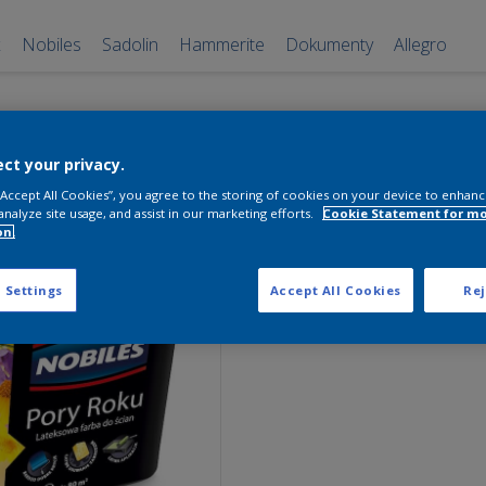
x
Nobiles
Sadolin
Hammerite
Dokumenty
Allegro
Nobiles Pory
ct your privacy.
Lato Żonkilo
 “Accept All Cookies”, you agree to the storing of cookies on your device to enhanc
analyze site usage, and assist in our marketing efforts.
Cookie Statement for m
5L
on.
Lato Żonkilowe
 Settings
Accept All Cookies
Rej
Pobierz