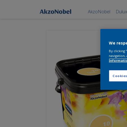
AkzoNobel
Dulu
We respe
By clicking
navigation, 
informati
Cookies