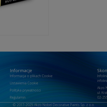
Informacje
Skon
Informacja o plikach Cookie
Infoli
infol
Ustawienia Cookie
Akzo N
Polityka prywatności
ul. Kr
Regulamin
02-25
© 2017-2025 Akzo Nobel Decorative Paints Sp. z o.o.