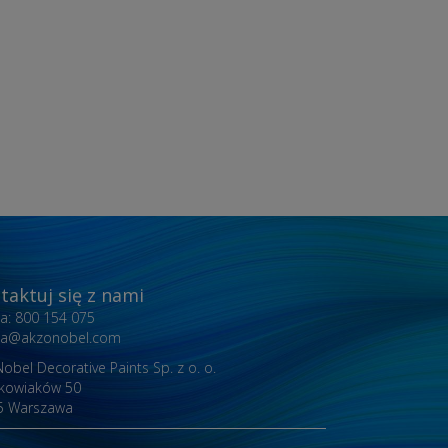
taktuj się z nami
nia: 800 154 075
inia@akzonobel.com
obel Decorative Paints Sp. z o. o.
akowiaków 50
5 Warszawa