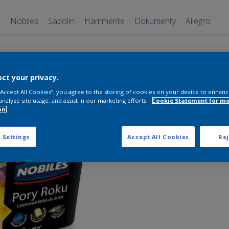
x
Nobiles
Sadolin
Hammerite
Dokumenty
Allegro
Nobiles Pory
ct your privacy.
Lato Miodow
 “Accept All Cookies”, you agree to the storing of cookies on your device to enhanc
analyze site usage, and assist in our marketing efforts.
Cookie Statement for m
5L
on.
Lato Miodowe
 Settings
Accept All Cookies
Rej
Pobierz