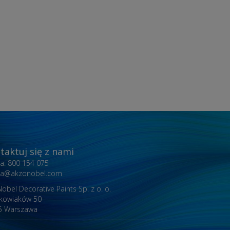
taktuj się z nami
nia: 800 154 075
inia@akzonobel.com
obel Decorative Paints Sp. z o. o.
akowiaków 50
5 Warszawa