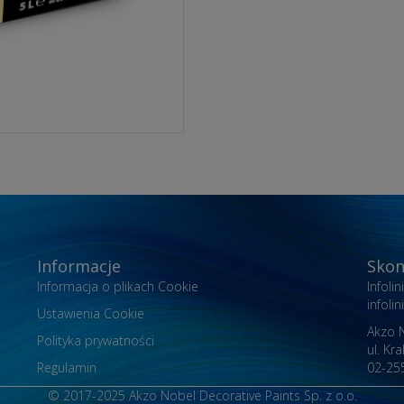
Informacje
Skon
Informacja o plikach Cookie
Infoli
infol
Ustawienia Cookie
Akzo N
Polityka prywatności
ul. Kr
Regulamin
02-25
© 2017-2025 Akzo Nobel Decorative Paints Sp. z o.o.