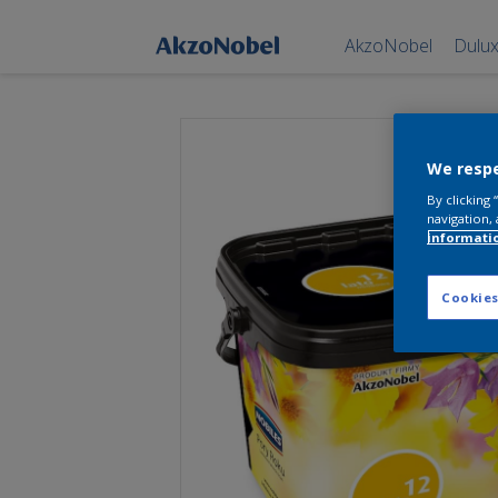
AkzoNobel
Dulu
We respe
By clicking
navigation, 
informati
Cookies