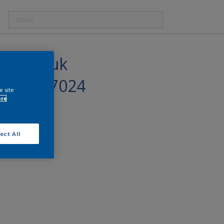
rokauczuk
wy RAL 7024
e site
ore
ect All