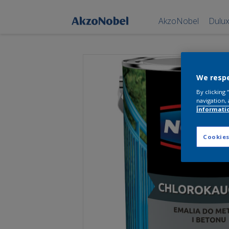
AkzoNobel
Dulu
We respe
By clicking
navigation, 
informati
Cookies