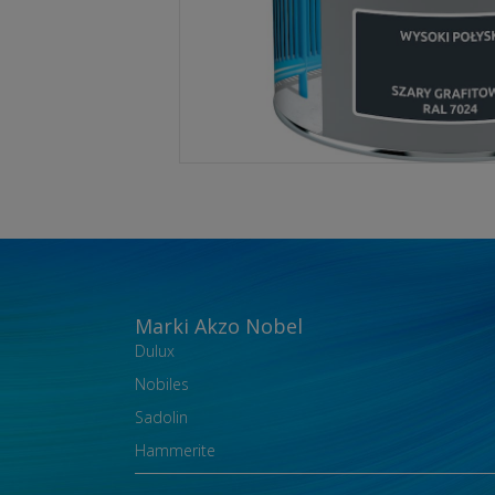
Marki Akzo Nobel
Dulux
Nobiles
Sadolin
Hammerite