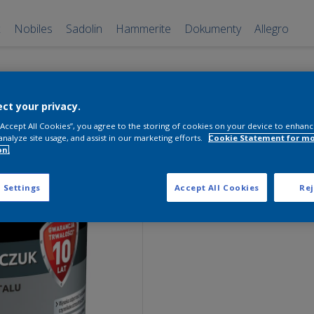
x
Nobiles
Sadolin
Hammerite
Dokumenty
Allegro
Nobiles Chlo
ct your privacy.
Szary Grafito
 “Accept All Cookies”, you agree to the storing of cookies on your device to enhanc
analyze site usage, and assist in our marketing efforts.
Cookie Statement for m
5 l
on.
Szary Grafitowy RAL 7024
 Settings
Accept All Cookies
Rej
Pobierz