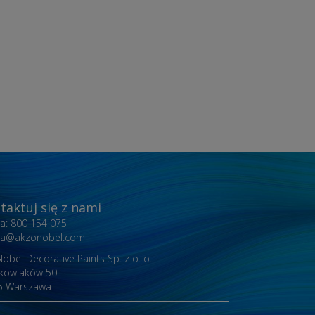
taktuj się z nami
nia: 800 154 075
inia@akzonobel.com
obel Decorative Paints Sp. z o. o.
akowiaków 50
5 Warszawa