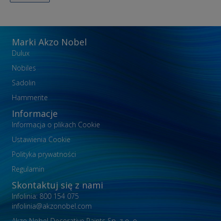
Marki Akzo Nobel
Dulux
Nobiles
Sadolin
Hammerite
Informacje
Informacja o plikach Cookie
Ustawienia Cookie
Polityka prywatności
Regulamin
Skontaktuj się z nami
Infolinia: 800 154 075
infolinia@akzonobel.com
Akzo Nobel Decorative Paints Sp. z o. o.