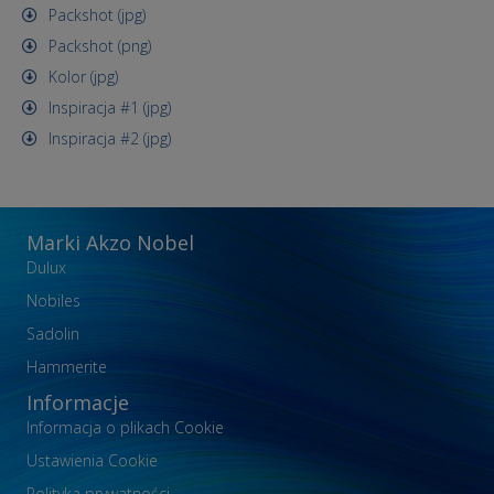
Packshot (jpg)
Packshot (png)
Kolor (jpg)
Inspiracja #1 (jpg)
Inspiracja #2 (jpg)
Marki Akzo Nobel
Dulux
Nobiles
Sadolin
Hammerite
Informacje
Informacja o plikach Cookie
Ustawienia Cookie
Polityka prywatności