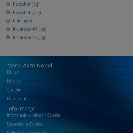
Packshot (jpg)
Packshot (png)
Kolor (jpg)
Inspiracja #1 (jpg)
Inspiracja #2 (jpg)
Marki Akzo Nobel
Dulux
Nobiles
Sadolin
Hammerite
Informacje
Informacja o plikach Cookie
Ustawienia Cookie
Polityka prywatności