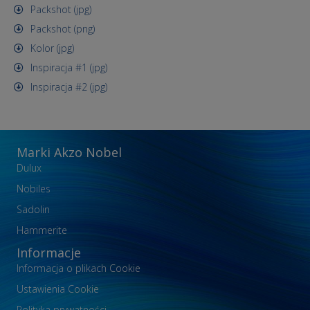
Packshot (jpg)
Packshot (png)
Kolor (jpg)
Inspiracja #1 (jpg)
Inspiracja #2 (jpg)
Marki Akzo Nobel
Dulux
Nobiles
Sadolin
Hammerite
Informacje
Informacja o plikach Cookie
Ustawienia Cookie
Polityka prywatności