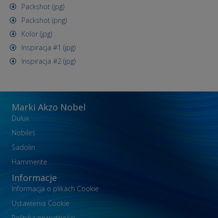
Packshot (jpg)
Packshot (png)
Kolor (jpg)
Inspiracja #1 (jpg)
Inspiracja #2 (jpg)
Marki Akzo Nobel
Dulux
Nobiles
Sadolin
Hammerite
Informacje
Informacja o plikach Cookie
Ustawienia Cookie
Polityka prywatności