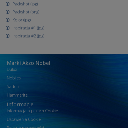
Packshot (jpg)
Packshot (png)
Kolor (jpg)
Inspiracja #1 (jpg)
Inspiracja #2 (jpg)
Marki Akzo Nobel
Dulux
Nobiles
Sadolin
Hammerite
Informacje
Informacja o plikach Cookie
Ustawienia Cookie
Polityka prywatności