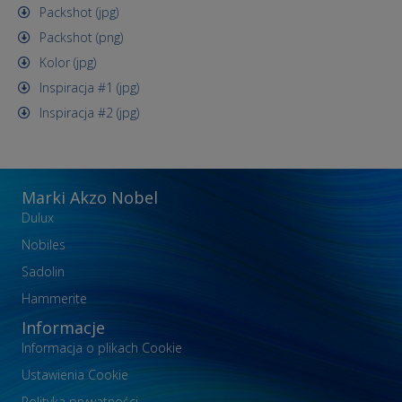
Packshot (jpg)
Packshot (png)
Kolor (jpg)
Inspiracja #1 (jpg)
Inspiracja #2 (jpg)
Marki Akzo Nobel
Dulux
Nobiles
Sadolin
Hammerite
Informacje
Informacja o plikach Cookie
Ustawienia Cookie
Polityka prywatności