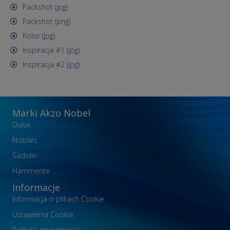
Packshot (jpg)
Packshot (png)
Kolor (jpg)
Inspiracja #1 (jpg)
Inspiracja #2 (jpg)
Marki Akzo Nobel
Dulux
Nobiles
Sadolin
Hammerite
Informacje
Informacja o plikach Cookie
Ustawienia Cookie
Polityka prywatności