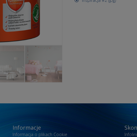
Inspiracja #2 (jpg)
Informacje
Skon
Informacja o plikach Cookie
Infoli