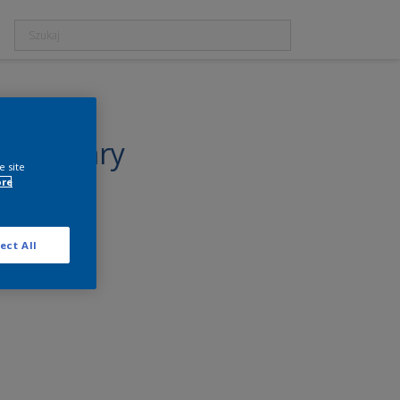
re
jszy szary
e site
ore
ect All