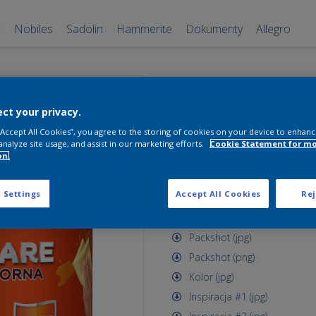
x
Nobiles
Sadolin
Hammerite
Dokumenty
Allegro
Dulux EasyCa
ct your privacy.
najpopularnie
 “Accept All Cookies”, you agree to the storing of cookies on your device to enhanc
5 l
analyze site usage, and assist in our marketing efforts.
Cookie Statement for m
on.
najpopularniejszy szary
 Settings
Accept All Cookies
Rej
Zasoby dostępne do pobrania
Packshot (jpg)
Packshot (png)
Kolor (jpg)
Inspiracja #1 (jpg)