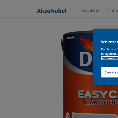
AkzoNobel
Dulu
We respe
By clicking
navigation, 
informati
Cookies