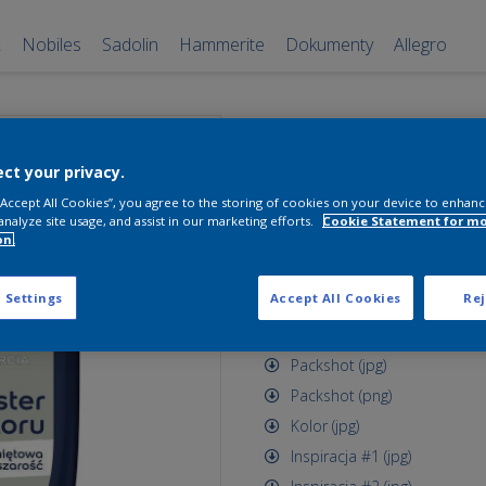
x
Nobiles
Sadolin
Hammerite
Dokumenty
Allegro
Dulux EasyCa
ct your privacy.
miętowa szar
 “Accept All Cookies”, you agree to the storing of cookies on your device to enhanc
tester
analyze site usage, and assist in our marketing efforts.
Cookie Statement for m
on.
miętowa szarość
 Settings
Accept All Cookies
Rej
Zasoby dostępne do pobrania
Packshot (jpg)
Packshot (png)
Kolor (jpg)
Inspiracja #1 (jpg)