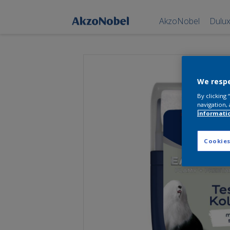
AkzoNobel
Dulu
We respe
By clicking
navigation, 
informati
Cookies