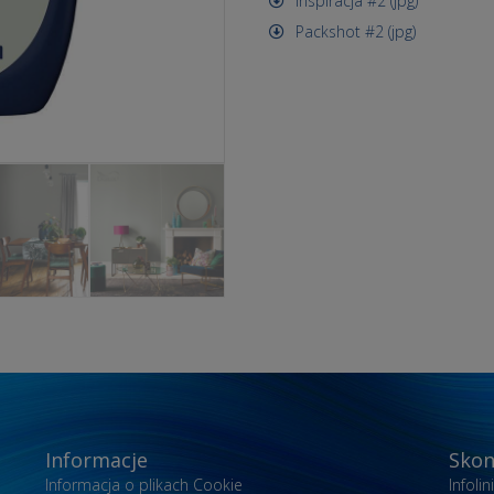
Inspiracja #2 (jpg)
Packshot #2 (jpg)
Informacje
Skon
Informacja o plikach Cookie
Infoli