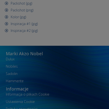
Packshot (jpg)
Packshot (png)
Kolor (jpg)
Inspiracja #1 (jpg)
Inspiracja #2 (jpg)
Marki Akzo Nobel
Dulux
Nobiles
Sadolin
Hammerite
Informacje
Informacja o plikach Cookie
Ustawienia Cookie
Polityka prywatności