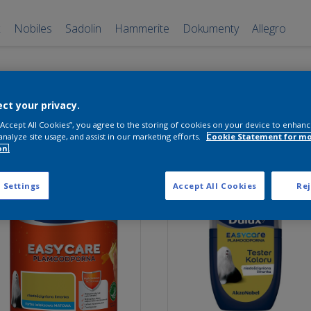
x
Nobiles
Sadolin
Hammerite
Dokumenty
Allegro
monka
ct your privacy.
 “Accept All Cookies”, you agree to the storing of cookies on your device to enhanc
analyze site usage, and assist in our marketing efforts.
Cookie Statement for m
on.
 Settings
Accept All Cookies
Rej