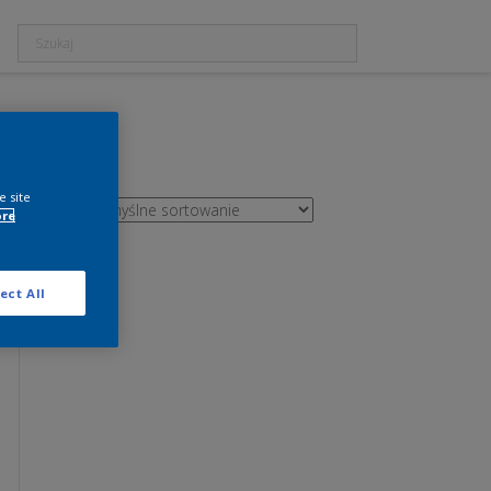
e site
ore
ect All