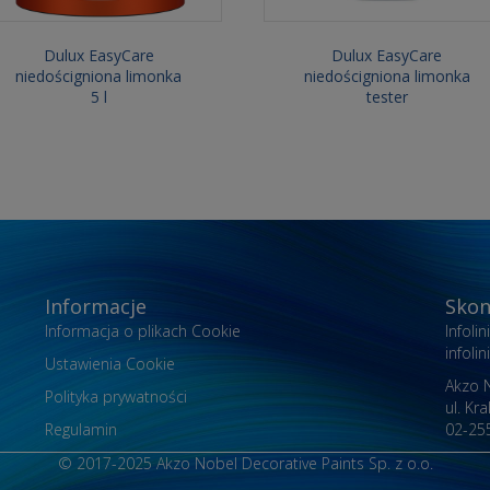
Dulux EasyCare
Dulux EasyCare
niedościgniona limonka
niedościgniona limonka
5 l
tester
Informacje
Skon
Informacja o plikach Cookie
Infoli
infol
Ustawienia Cookie
Akzo N
Polityka prywatności
ul. Kr
Regulamin
02-25
© 2017-2025 Akzo Nobel Decorative Paints Sp. z o.o.