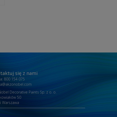
taktuj się z nami
nia: 800 154 075
inia@akzonobel.com
obel Decorative Paints Sp. z o. o.
akowiaków 50
5 Warszawa