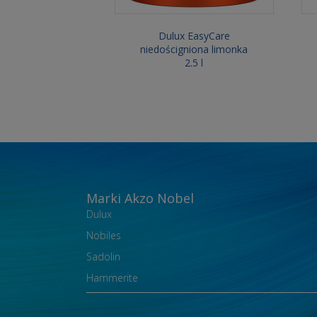
Dulux EasyCare
niedościgniona limonka
2.5 l
Marki Akzo Nobel
Dulux
Nobiles
Sadolin
Hammerite