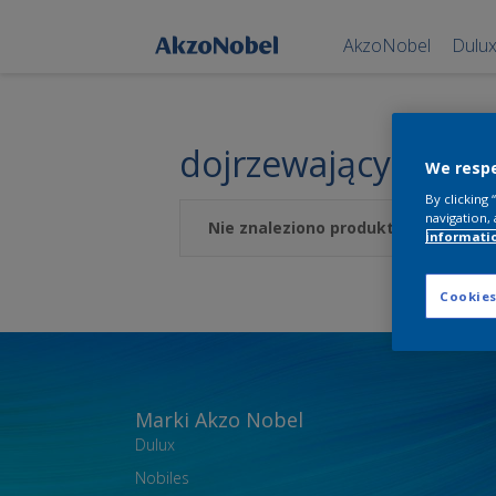
AkzoNobel
Dulu
dojrzewający bana
We respe
By clicking
navigation, 
Nie znaleziono produktów, których 
informati
Cookies
Marki Akzo Nobel
Dulux
Nobiles