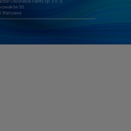
obel Decorative Paints Sp. z o. o.
akowiaków 50
5 Warszawa