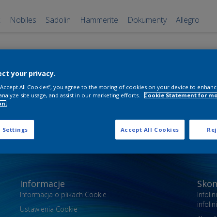
x
Nobiles
Sadolin
Hammerite
Dokumenty
Allegro
n
ct your privacy.
 “Accept All Cookies”, you agree to the storing of cookies on your device to enhanc
analyze site usage, and assist in our marketing efforts.
Cookie Statement for m
szukasz.
on.
 Settings
Accept All Cookies
Rej
Informacje
Skon
Informacja o plikach Cookie
Infoli
infol
Ustawienia Cookie