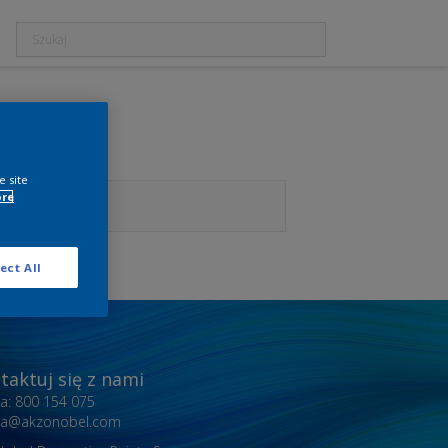
e site
ore
ect All
taktuj się z nami
nia: 800 154 075
inia@akzonobel.com