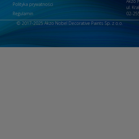
Akzo N
Polityka prywatności
ul. Kr
Regulamin
02-25
© 2017-2025 Akzo Nobel Decorative Paints Sp. z o.o.