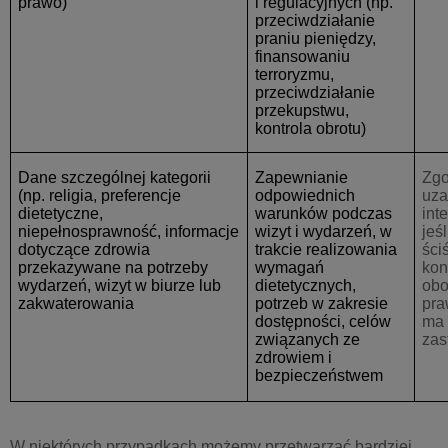
prawo)
i regulacyjnych (np.
przeciwdziałanie
praniu pieniędzy,
finansowaniu
terroryzmu,
przeciwdziałanie
przekupstwu,
kontrola obrotu)
Dane szczególnej kategorii
Zapewnianie
Zgo
(np. religia, preferencje
odpowiednich
uza
dietetyczne,
warunków podczas
inte
niepełnosprawność, informacje
wizyt i wydarzeń, w
jeśl
dotyczące zdrowia
trakcie realizowania
ści
przekazywane na potrzeby
wymagań
kon
wydarzeń, wizyt w biurze lub
dietetycznych,
obo
zakwaterowania
potrzeb w zakresie
pra
dostępności, celów
ma
związanych ze
zas
zdrowiem i
bezpieczeństwem
W niektórych przypadkach możemy przetwarzać bardziej