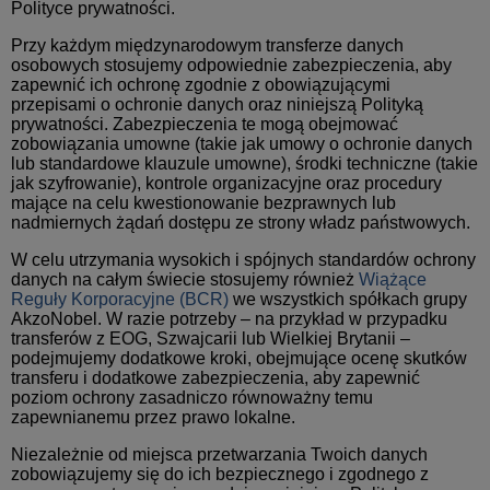
Polityce prywatności.
Przy każdym międzynarodowym transferze danych
osobowych stosujemy odpowiednie zabezpieczenia, aby
zapewnić ich ochronę zgodnie z obowiązującymi
przepisami o ochronie danych oraz niniejszą Polityką
prywatności. Zabezpieczenia te mogą obejmować
zobowiązania umowne (takie jak umowy o ochronie danych
lub standardowe klauzule umowne), środki techniczne (takie
jak szyfrowanie), kontrole organizacyjne oraz procedury
mające na celu kwestionowanie bezprawnych lub
nadmiernych żądań dostępu ze strony władz państwowych.
W celu utrzymania wysokich i spójnych standardów ochrony
danych na całym świecie stosujemy również
Wiążące
Reguły Korporacyjne (BCR)
we wszystkich spółkach grupy
AkzoNobel. W razie potrzeby – na przykład w przypadku
transferów z EOG, Szwajcarii lub Wielkiej Brytanii –
podejmujemy dodatkowe kroki, obejmujące ocenę skutków
transferu i dodatkowe zabezpieczenia, aby zapewnić
poziom ochrony zasadniczo równoważny temu
zapewnianemu przez prawo lokalne.
Niezależnie od miejsca przetwarzania Twoich danych
zobowiązujemy się do ich bezpiecznego i zgodnego z