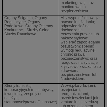
marketingowej oraz
monitorowania
bezpieczeństwa.
Organy Ścigania, Organy
Aby wypełnić obowiązki
Regulacyjne, Organy
prawne lub żądania;
Podatkowe, Organy Ochrony
odpowiedzieć na
Konkurencji, Służby Celne i
dochodzenia,
Służby Ratunkowe
roszczenia prawne lub
nakazy sądowe;
wspierać zapobieganie
oszustwom; spełnić
wymogi regulacyjne;
chronić prawa i
bezpieczeństwo; oraz
reagować na sytuacje
kryzysowe związane ze
zdrowiem,
bezpieczeństwem lub
środowiskiem.
Strony transakcji
W związku z fuzjami,
korporacyjnych
(np. nabywcy,
przejęciami,
inwestorzy, zespoły ds.
reorganizacjami,
należytej
przedsięwzięciami joint
staranności/prawne/finansowe)
venture lub sprzedażą
lub przeniesieniem