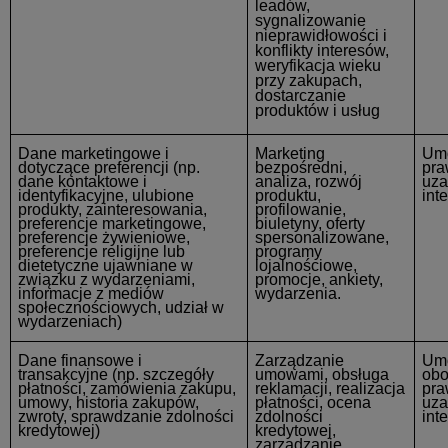
leadów,
sygnalizowanie
nieprawidłowości i
konflikty interesów,
weryfikacja wieku
przy zakupach,
dostarczanie
produktów i usług
Dane marketingowe i
Marketing
Um
dotyczące preferencji
(np.
bezpośredni,
pra
dane kontaktowe i
analiza, rozwój
uza
identyfikacyjne, ulubione
produktu,
int
produkty, zainteresowania,
profilowanie,
preferencje marketingowe,
biuletyny, oferty
preferencje żywieniowe,
spersonalizowane,
preferencje religijne lub
programy
dietetyczne ujawniane w
lojalnościowe,
związku z wydarzeniami,
promocje, ankiety,
informacje z mediów
wydarzenia.
społecznościowych, udział w
wydarzeniach)
Dane finansowe i
Zarządzanie
Um
transakcyjne
(np. szczegóły
umowami, obsługa
obo
płatności, zamówienia zakupu,
reklamacji, realizacja
pra
umowy, historia zakupów,
płatności, ocena
uza
zwroty, sprawdzanie zdolności
zdolności
int
kredytowej)
kredytowej,
zarządzanie