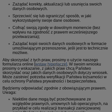
Zażądać korekty, aktualizacji lub usunięcia swoich
danych osobowych.
Sprzeciwić się lub ograniczyć sposób, w jaki
wykorzystujemy swoje dane osobowe.
Cofnąć swoją zgodę w dowolnym momencie (bez
wpływu na zgodność z prawem wcześniejszego
przetwarzania);
Zażądać kopii swoich danych osobowych w formacie
umożliwiającym przenoszenie, jeśli jest to technicznie
możliwe.
Aby skorzystać z tych praw, prosimy o użycie naszego
formularza online
[
wstaw hiperłącze
]
. W swoim wniosku
prosimy o wskazanie, z jakich praw chcą Państwo
skorzystać oraz jakich danych osobowych dotyczy wniosek.
Może zaistnieć potrzeba weryfikacji Państwa tożsamości w
celu ochrony Państwa prywatności i bezpieczeństwa.
Będziemy odpowiadać zgodnie z obowiązującym prawem.
Uwaga:
Niektóre dane mogą być przechowywane ze
względów prawnych, umownych lub operacyjnych, na
przykład w celu realizacji transakcji zainicjowanej