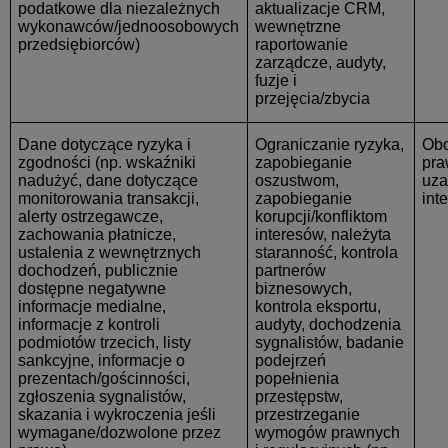
podatkowe dla niezależnych
aktualizacje CRM,
wykonawców/jednoosobowych
wewnętrzne
przedsiębiorców)
raportowanie
zarządcze, audyty,
fuzje i
przejęcia/zbycia
Dane dotyczące ryzyka i
Ograniczanie ryzyka,
Ob
zgodności
(np. wskaźniki
zapobieganie
pra
nadużyć, dane dotyczące
oszustwom,
uza
monitorowania transakcji,
zapobieganie
int
alerty ostrzegawcze,
korupcji/konfliktom
zachowania płatnicze,
interesów, należyta
ustalenia z wewnętrznych
staranność, kontrola
dochodzeń, publicznie
partnerów
dostępne negatywne
biznesowych,
informacje medialne,
kontrola eksportu,
informacje z kontroli
audyty, dochodzenia
podmiotów trzecich, listy
sygnalistów, badanie
sankcyjne, informacje o
podejrzeń
prezentach/gościnności,
popełnienia
zgłoszenia sygnalistów,
przestępstw,
skazania i wykroczenia jeśli
przestrzeganie
wymagane/dozwolone przez
wymogów prawnych