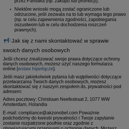
przez Państwa (np. zakupu lub promocji);
Niektóre wnioski mogą zostać ograniczone lub
odrzucone, jeśli zezwala na to lub wymaga tego prawo
(np. w celu zapewnienia zgodności, zapobiegania
oszustwom lub w celu dochodzenia roszczeń
prawnych).
Jak się z nami skontaktować w sprawie
swoich danych osobowych
Jeśli chcesz zrealizować swoje prawa dotyczące ochrony
danych osobowych, możesz użyć naszego formularza
online [
wstaw hiperłącze
].
Jeśli masz jakiekolwiek pytania lub wątpliwości dotyczące
przetwarzania Twoich danych osobowych, możesz
skontaktować się z naszym zespołem ds. prywatności pod
adresem:
Adres pocztowy: Christiaan Neefestraat 2, 1077 WW
Amsterdam, Holandia
E-mail:
compliance@akzonobel.com
Poważnie
podchodzimy do kwestii prywatności i Twoje zapytanie
zostanie rozpatrzone poufnie oraz zgodnie z
obowiązującymi przepisami o ochronie danych. Możesz