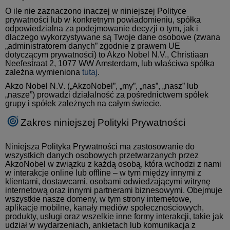
O ile nie zaznaczono inaczej w niniejszej Polityce
prywatności lub w konkretnym powiadomieniu, spółka
odpowiedzialna za podejmowanie decyzji o tym, jak i
dlaczego wykorzystywane są Twoje dane osobowe (zwana
„administratorem danych” zgodnie z prawem UE
dotyczącym prywatności) to Akzo Nobel N.V.,
Christiaan
Neefestraat 2, 1077 WW Amsterdam, lub właściwa spółka
zależna wymieniona
tutaj
.
Akzo Nobel N.V. („AkzoNobel”, „my”, „nas”, „nasz” lub
„nasze”) prowadzi działalność za pośrednictwem spółek
grupy i spółek zależnych na całym świecie.
Zakres niniejszej Polityki Prywatności
Niniejsza Polityka Prywatności ma zastosowanie do
wszystkich danych osobowych przetwarzanych przez
AkzoNobel w związku z każdą osobą, która wchodzi z nami
w interakcje online lub offline – w tym między innymi z
klientami, dostawcami, osobami odwiedzającymi witrynę
internetową oraz innymi partnerami biznesowymi. Obejmuje
wszystkie nasze domeny, w tym strony internetowe,
aplikacje mobilne, kanały mediów społecznościowych,
produkty, usługi oraz wszelkie inne formy interakcji, takie jak
udział w wydarzeniach, ankietach lub komunikacja z