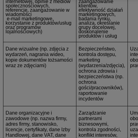
internetowej, opinie z mediów
zaangażowanie
społecznościowych,
klientów,
referencje, zaangażowanie w
efektywność działań
wiadomości
marketingowych,
e-mail marketingowe,
badania rynku,
korzystanie z produktów/usług
analiza, określanie
oraz programów
grupy docelowej,
lojalnościowych)
doskonalenie
produktów i usług
Dane wizualne
(np. zdjęcia z
Bezpieczeństwo,
Uza
wydarzeń, nagrania wideo,
kontrola dostępu,
int
kopie dokumentów tożsamości
marketing
obo
wraz ze zdjęciami)
(wydarzenia/zdjęcia),
pra
ochrona zdrowia i
bezpieczeństwa (np.
ochrona
gości/pracowników),
raportowanie
incydentów
Dane organizacyjne i
Zarządzanie
Um
zawodowe
(np. nazwa firmy,
partnerami
obo
adres firmy, stanowisko,
biznesowymi,
pra
licencje, certyfikaty, dane Izby
kontrola zgodności,
uza
Handlowej, dane VAT, dane
konflikt interesów,
int