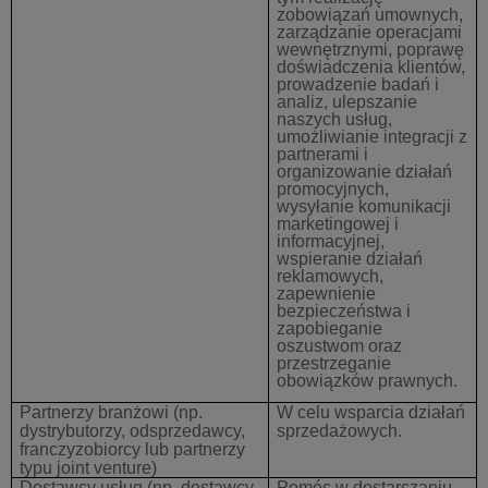
zobowiązań umownych,
zarządzanie operacjami
wewnętrznymi, poprawę
doświadczenia klientów,
prowadzenie badań i
analiz, ulepszanie
naszych usług,
umożliwianie integracji z
partnerami i
organizowanie działań
promocyjnych,
wysyłanie komunikacji
marketingowej i
informacyjnej,
wspieranie działań
reklamowych,
zapewnienie
bezpieczeństwa i
zapobieganie
oszustwom oraz
przestrzeganie
obowiązków prawnych.
Partnerzy branżowi
(np.
W celu wsparcia działań
dystrybutorzy, odsprzedawcy,
sprzedażowych.
franczyzobiorcy lub partnerzy
typu joint venture)
Dostawcy usług
(np. dostawcy,
Pomóc w dostarczaniu,