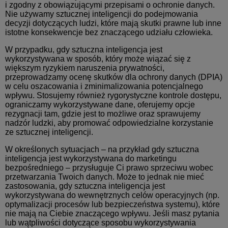
i zgodny z obowiązującymi przepisami o ochronie danych.
Nie używamy sztucznej inteligencji do podejmowania
decyzji dotyczących ludzi, które mają skutki prawne lub inne
istotne konsekwencje bez znaczącego udziału człowieka.
W przypadku, gdy sztuczna inteligencja jest
wykorzystywana w sposób, który może wiązać się z
większym ryzykiem naruszenia prywatności,
przeprowadzamy ocenę skutków dla ochrony danych (DPIA)
w celu oszacowania i zminimalizowania potencjalnego
wpływu. Stosujemy również rygorystyczne kontrole dostępu,
ograniczamy wykorzystywane dane, oferujemy opcje
rezygnacji tam, gdzie jest to możliwe oraz sprawujemy
nadzór ludzki, aby promować odpowiedzialne korzystanie
ze sztucznej inteligencji.
W określonych sytuacjach – na przykład gdy sztuczna
inteligencja jest wykorzystywana do marketingu
bezpośredniego – przysługuje Ci prawo sprzeciwu wobec
przetwarzania Twoich danych. Może to jednak nie mieć
zastosowania, gdy sztuczna inteligencja jest
wykorzystywana do wewnętrznych celów operacyjnych (np.
optymalizacji procesów lub bezpieczeństwa systemu), które
nie mają na Ciebie znaczącego wpływu. Jeśli masz pytania
lub wątpliwości dotyczące sposobu wykorzystywania