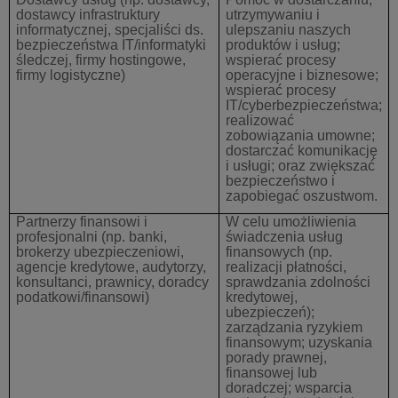
dostawcy infrastruktury
utrzymywaniu i
informatycznej, specjaliści ds.
ulepszaniu naszych
bezpieczeństwa IT/informatyki
produktów i usług;
śledczej, firmy hostingowe,
wspierać procesy
firmy logistyczne)
operacyjne i biznesowe;
wspierać procesy
IT/cyberbezpieczeństwa;
realizować
zobowiązania umowne;
dostarczać komunikację
i usługi; oraz zwiększać
bezpieczeństwo i
zapobiegać oszustwom.
Partnerzy finansowi i
W celu umożliwienia
profesjonalni
(np. banki,
świadczenia usług
brokerzy ubezpieczeniowi,
finansowych (np.
agencje kredytowe, audytorzy,
realizacji płatności,
konsultanci, prawnicy, doradcy
sprawdzania zdolności
podatkowi/finansowi)
kredytowej,
ubezpieczeń);
zarządzania ryzykiem
finansowym; uzyskania
porady prawnej,
finansowej lub
doradczej; wsparcia