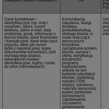
Kategorie Danych Osobowych
Cel
Po
Pr
Prz
Dane kontaktowe i
Komunikacja,
Um
identyfikacyjne
(np. imię i
zapytania, skargi,
obo
nazwisko, adres, numer
dostawa
pra
telefonu, adres e-mail, data
produktów/usług,
uza
urodzenia, język, informacje o
obsługa klienta, e-
int
koncie klienta, dane finansowe
maile dotyczące
i transakcyjne, dane dotyczące
porzuconych
pojazdu, takie jak
numer
koszyków,
tablicy rejestracyjnej, kopie
zarządzanie kontem
dokumentów tożsamości, jeśli
klienta, wyceny i
wymaga tego prawo),
oferty, weryfikacja
wewnętrzne numery
tożsamości,
identyfikacyjne, loginy i hasła
programy
do stron internetowych)
lojalnościowe,
ankiety (w tym
badania satysfakcji
klienta), marketing,
rejestry CRM,
analizy, szkolenia,
należyta staranność
wobec partnerów
biznesowych,
zapobieganie
oszustwom,
generowanie