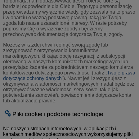
To pomaga nam dopasowywać treści i oferty, które są
bardziej odpowiednie dla Ciebie. Tego typu personalizację
przeprowadzamy wyłącznie wtedy, gdy zezwala na to prawo
i w oparciu o ważną podstawę prawną, taką jak Twoja
zgoda lub nasze uzasadnione interesy. W razie potrzeby
poprosimy Cię o wyrażenie zgody i będziemy
przechowywać dokumentację dotyczącą Twojej zgody.
Możesz w każdej chwili cofnąć swoją zgodę lub
zrezygnować z otrzymywania komunikatów
marketingowych, klikając opcję rezygnacji z subskrypcji
oferowaną w naszych komunikatach marketingowych lub
przesyłając żądanie za pośrednictwem naszego formularza
kontaktowego dotyczącego prywatności (patrz „
Twoje prawa
dotyczące ochrony danych
”). Nawet jeśli zrezygnujesz z
otrzymywania wiadomości marketingowych, nadal będziesz
otrzymywać ważne wiadomości serwisowe, takie jak
potwierdzenia zamówień, powiadomienia dotyczące konta
lub aktualizacje prawne.
Pliki cookie i podobne technologie
Na naszych stronach internetowych, w aplikacjach i
kanałach mediów społecznościowych wykorzystujemy pliki