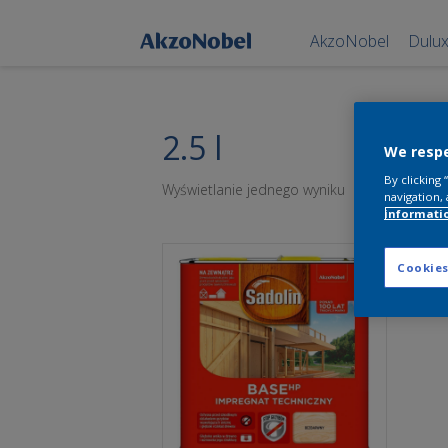
AkzoNobel
Dulu
2.5 l
We respe
By clicking
Wyświetlanie jednego wyniku
navigation, 
informati
Cookies