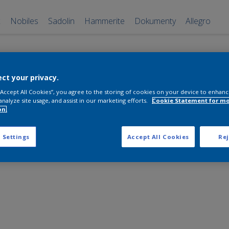
x
Nobiles
Sadolin
Hammerite
Dokumenty
Allegro
ct your privacy.
 “Accept All Cookies”, you agree to the storing of cookies on your device to enhanc
analyze site usage, and assist in our marketing efforts.
Cookie Statement for m
on.
 Settings
Accept All Cookies
Rej