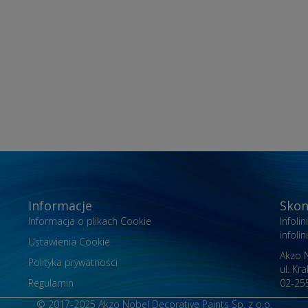
Informacje
Skon
Informacja o plikach Cookie
Infoli
infol
Ustawienia Cookie
Akzo N
Polityka prywatności
ul. Kr
Regulamin
02-25
© 2017-2025 Akzo Nobel Decorative Paints Sp. z o.o.