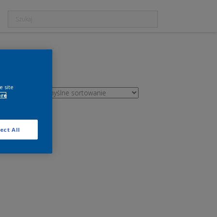
e site
ore
ect All