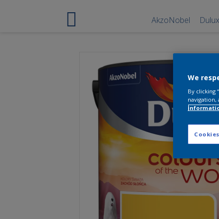
AkzoNobel
Dulu
We respe
By clicking
navigation, 
informati
Cookies