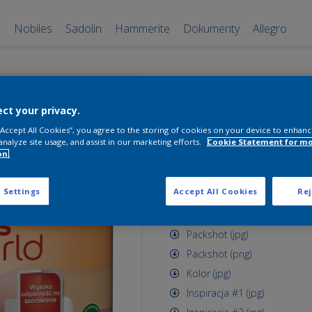
x
Nobiles
Sadolin
Hammerite
Dokumenty
Allegro
Dulux Kolory 
ct your privacy.
korzeń kurk
 “Accept All Cookies”, you agree to the storing of cookies on your device to enhanc
2.5 l
analyze site usage, and assist in our marketing efforts.
Cookie Statement for m
on.
korzeń kurkumy
 Settings
Accept All Cookies
Rej
Zasoby dostępne do pobrania
Packshot (jpg)
Packshot (png)
Kolor (jpg)
Inspiracja #1 (jpg)