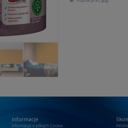
Inspiracja #2 (jpg)
Informacje
Skon
Informacja o plikach Cookie
Infoli