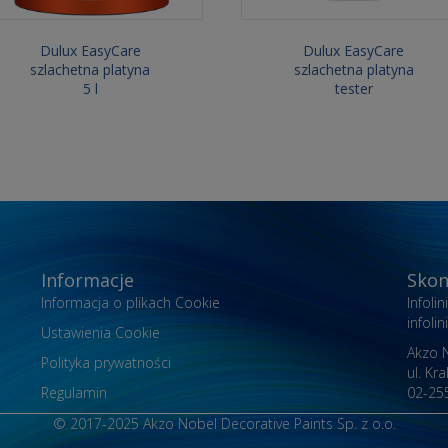
Dulux EasyCare
Dulux EasyCare
szlachetna platyna
szlachetna platyna
5 l
tester
Informacje
Skon
Informacja o plikach Cookie
Infoli
infol
Ustawienia Cookie
Akzo N
Polityka prywatności
ul. Kr
Regulamin
02-25
© 2017-2025 Akzo Nobel Decorative Paints Sp. z o.o.