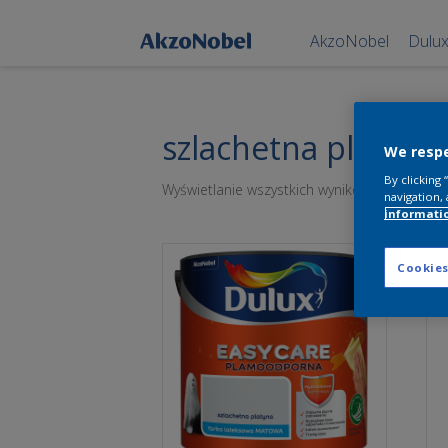
AkzoNobel
Dulu
szlachetna platyna
We respe
By clicking
Wyświetlanie wszystkich wyników: 3
navigation, 
informati
Cookies