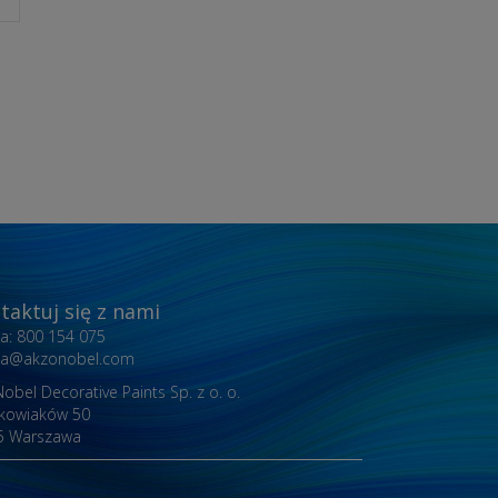
taktuj się z nami
nia: 800 154 075
inia@akzonobel.com
obel Decorative Paints Sp. z o. o.
akowiaków 50
5 Warszawa