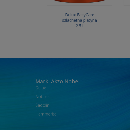
Dulux EasyCare
szlachetna platyna
2.5 l
Marki Akzo Nobel
Dulux
Nobiles
Sadolin
Hammerite