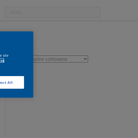
e site
ore
ect All