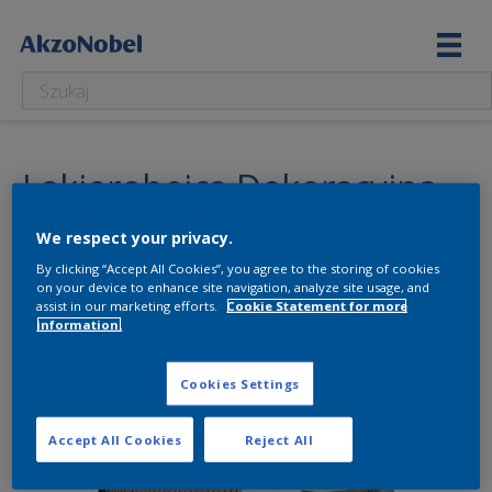
Lakierobejca Dekoracyjna
Wyświetlanie 17–17 z 17 wyników
We respect your privacy.
By clicking “Accept All Cookies”, you agree to the storing of cookies
on your device to enhance site navigation, analyze site usage, and
assist in our marketing efforts.
Cookie Statement for more
information.
Cookies Settings
Accept All Cookies
Reject All