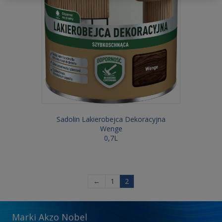
Sadolin Lakierobejca Dekoracyjna
Wenge
0,7L
←
1
2
Marki Akzo Nobel