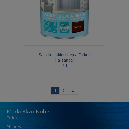
Sadolin Lakierobejca Dekor
Palisander
1 l
1
2
→
Marki Akzo Nobel
Dulux
Nobiles