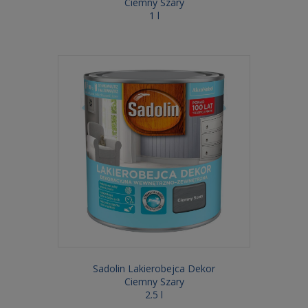
Ciemny Szary
1 l
Sadolin Lakierobejca Dekor
Ciemny Szary
2.5 l